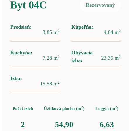
Byt
04C
Rezervovaný
Predsieň:
Kúpeľňa:
2
2
3,85
m
4,84
m
Kuchyňa:
Obývacia
2
2
7,28
m
23,35
m
izba:
Izba:
2
15,58
m
2
2
Počet izieb
Úžitková plocha
(
m
)
Loggia
(
m
)
2
54,90
6,63