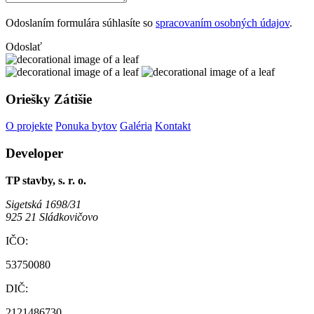
Odoslaním formulára súhlasíte so
spracovaním osobných údajov
.
Odoslať
Oriešky Zátišie
O projekte
Ponuka bytov
Galéria
Kontakt
Developer
TP stavby, s. r. o.
Sigetská 1698/31
925 21 Sládkovičovo
IČO:
53750080
DIČ:
2121486730