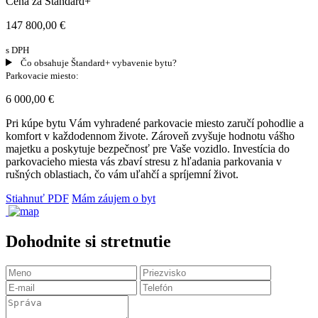
Cena za Štandard+
147 800,00 €
s DPH
Čo obsahuje Štandard+ vybavenie bytu?
Parkovacie miesto:
6 000,00 €
Pri kúpe bytu Vám vyhradené parkovacie miesto zaručí pohodlie a
komfort v každodennom živote. Zároveň zvyšuje hodnotu vášho
majetku a poskytuje bezpečnosť pre Vaše vozidlo. Investícia do
parkovacieho miesta vás zbaví stresu z hľadania parkovania v
rušných oblastiach, čo vám uľahčí a spríjemní život.
Stiahnuť PDF
Mám záujem o byt
Dohodnite si stretnutie