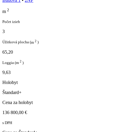
Budova 1
•
2NP
2
m
Počet izieb
3
2
Úžitková plocha
(
m
)
65,20
2
Loggia
(
m
)
9,63
Holobyt
Štandard+
Cena za holobyt
136 800,00 €
s DPH